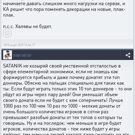
начинаете давать слишком много нагрузки на сервак, и
КА решит что пора поменять декорации на новые, плак-
плак.
п.с.с. Халявы не будет.
28 Января 2025 15:44:17
bayraktar
SATANIK не козыряй своей умственной отсталостью в
сфере елементарной экономики, если не знаешь как
формируется прибыль и даже почему донатят эти топ
доннеры. Обясню на пальцах специально для таких как
ты: Если будут играть только этих 10 топ доннеров - то они
уйдут из игры через пару дней! Они уменьшат обьем
своего доната если не будет с кем соперничать! Лучше
1000 раз по 100 чем 10 раз по 1000 - мелкие донаты от
очень большого количества игроков в сотни раз
превышают разобые донаты от тех топов о которых ты
говоришь. Ну и на последок: чем меньше в игре будет
игроков, количества донатов - тем ниже будет у игры
рейтинг, тем меньше людей захотят даже смотреть на эту