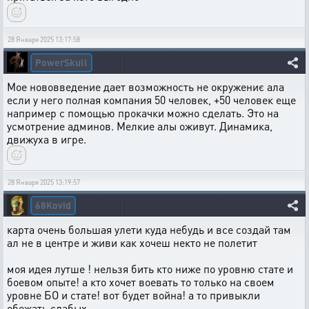
28 Января 2025 13:17:58
PowerSkull
Мое нововведение дает возможность не окружениє ала
если у него полная компания 50 человек, +50 человек еще
например с помощью прокачки можно сделать. Это на
усмотрение админов. Мелкие алы оживут. Динамика,
движуха в игре.
28 Января 2025 13:19:57
68Kovid
карта очень большая улети куда небудь и все создай там
ал не в центре и живи как хочеш некто не полетит
моя идея лутше ! нельзя бить кто ниже по уровню стате и
боевом опыте! а кто хочет воевать то только на своем
уровне БО и стате! вот будет война! а то привыкли
обежать слабых