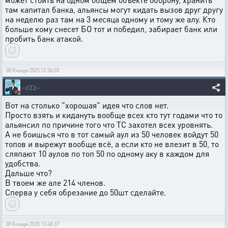
там капитал банка, альянсы могут кидать вызов друг другу
на неделю раз там на 3 месяца одному и тому же алу. Кто
больше кому снесет БО тот и победил, забирает банк или
пробить банк атакой.
28 Января 2025 12:36:03
-zZz-
Вот на столько "хорошая" идея что слов нет.
Просто взять и кидануть вообще всех кто тут годами что то
альянсил по причине того что ТС захотел всех уровнять.
А не боишься что в тот самый аул из 50 человек войдут 50
топов и вырежут вообще всё, а если кто не влезит в 50, то
сляпают 10 аулов по топ 50 по одному аку в каждом для
удобства.
Дальше что?
В твоем же але 214 членов.
Сперва у себя обрезание до 50шт сделайте.
28 Января 2025 12:48:37