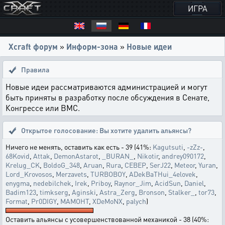
ИГРА
Xcraft форум
»
Информ-зона
»
Новые идеи
Правила
Новые идеи рассматриваются администрацией и могут
быть приняты в разработку после обсуждения в Сенате,
Конгрессе или ВМС.
Открытое голосование:
Вы хотите удалить альянсы?
Ничего не менять, оставить как есть - 39 (41%:
Kagutsuti
,
-zZz-
,
68Kovid
,
Attak
,
DemonAstarot
,
_BURAN_
,
Nikotir
,
andrey090172
,
Krelug_CK
,
BoldoG_348
,
Aruan
,
Rura
,
CEBEP
,
SerJ22
,
Meteor
,
Yuran
,
Lord_Krovosos
,
Merzavets
,
TURBOBOY
,
ADekBaTHui_4elovek
,
enygma
,
nedebilchek
,
Irek
,
Priboy
,
Raynor_Jim
,
AcidSun
,
Daniel
,
Badim123
,
timkserg
,
Aginski
,
Astra_Zerg
,
Bronson
,
Stalker_
,
tor73
,
Format
,
Pr0DIGY
,
МАМОНТ
,
XDeMoNX
,
palych
)
Оставить альянсы с усовершенствованной механикой - 38 (40%: