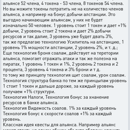
альянсе 52 члена, 4 токена - 53 члена, 8 токенов 54 члена.
Но вы можите токены потратить не на количество членов
альянса, а например на бонус добычи алстанции. Это
выгодно начинающим альянсам, у них не будет
изначально 50 человек. 1 уровень стоит 1 токен и дает +1%
добычи, 2 уровень стоит 2 токена и дает 2% добычи
ресурсов и так далие, 3 уровень уже будет двать 3%,
так же предлагаю технологию Усилитель на алстанцию, 1
уровень 1% мощности алстанции, 2 уровень 2%, и т. д.;
Еще технология броня соалам, действует на теретории
альянса, помогает отражать атаки и так же полезна на
пиратах, 1 уровень 1 токен и 1%, 2 уровень 2 токена и 2
процента, 3 уровень 4 токена и 3% брони и т д.
то тому же принцепу технология щит соалам, урон соалам.
Технология структура банка по тем же принцыпам уровень
1 стоит 1 токен и дальше дороже, за каждый уровень
получаем +1% структури.
Технология Налоги, Технология бонус за хнанение
ресурсов в банке альянса.
Технология Видемость соалов. 1% за каждый уровень
Технология бонус к скорости соалов +1% за каждый
уровень.
Классная идея квесты для альянса. Например альянс
может стоить на одном общем объекте оборону, хранить