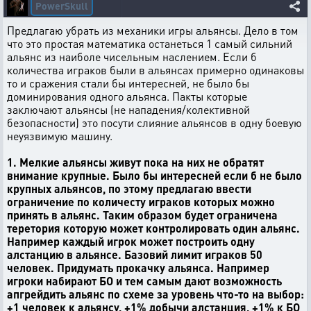
PowerSkull
Предлагаю убрать из механики игры альянсы. Дело в том
что это простая математика останеться 1 самый сильний
альянс из наиболе чисельным наслением.
Если б
количества играков были в альянсах примерно одинаковы
то и сражения стали бы интересней, не было бы
доминирования одного альянса. Пакты которые
заключают альянсы (не нападения/колективной
безопасности) это посути слияние альянсов в одну боевую
неуязвимую машину.
1. Мелкие альянсы живут пока на них не обратят
внимание крупные. Было бы интересней если б не было
крупных альянсов, по этому предлагаю ввести
ограничение по количесту играков которых можно
принять в альянс. Таким образом будет ограничена
теретория которую может контролировать один альянс.
Например каждый игрок может построить одну
алстанцию в альянсе. Базовий лимит играков 50
человек. Придумать прокачку альянса. Например
игроки набирают БО и тем самым дают возможность
апгрейдить альянс по схеме за уровень что-то на выбор:
+1 человек к альянсу, +1% добычи алстанция, +1% к БО