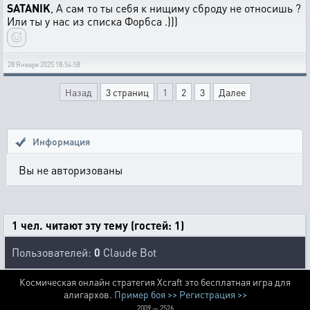
SATANIK
, А сам то ты себя к нищиму сброду не относишь ?
Или ты у нас из списка Форбса .)))
28 Января 2025 18:54:58
Назад
3 страниц
1
2
3
Далее
Информация
Вы не авторизованы
1 чел. читают эту тему (гостей: 1)
Пользователей:
0
Claude Bot
Космическая онлайн стратегия Xcraft это бесплатная игра для
алигархов.
Пример боя >>
Регистрация >>
2009 — 2526