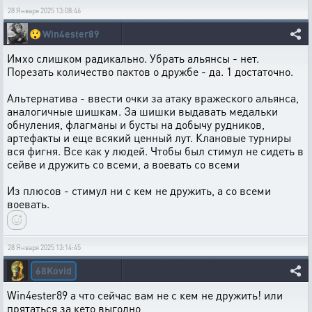
28 Января 2025 13:08:46
😲
Win4ester89
Имхо слишком радикально. Убрать альянсы - нет.
Порезать количество пактов о дружбе - да. 1 достаточно.
Альтернатива - ввести очки за атаку вражеского альянса,
аналогичные шишкам. За шишки выдавать медальки
обнуления, флагманы и бусты на добычу рудников,
артефакты и еще всякий ценный лут. Клановые турниры
вся фигня. Все как у людей. Чтобы был стимул не сидеть в
сейве и дружить со всеми, а воевать со всеми
Из плюсов - стимул ни с кем не дружить, а со всеми
воевать.
28 Января 2025 13:14:45
68Kovid
Win4ester89 а что сейчас вам не с кем не дружить! или
прятаться за кето выгодно