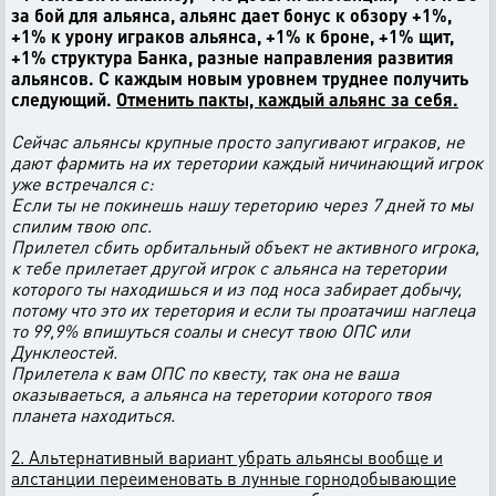
за бой для альянса, альянс дает бонус к обзору +1%,
+1% к урону играков альянса, +1% к броне, +1% щит,
+1% структура Банка, разные направления развития
альянсов. С каждым новым уровнем труднее получить
следующий.
Отменить пакты, каждый альянс за себя.
Сейчас альянсы крупные просто запугивают играков, не
дают фармить на их теретории каждый ничинающий игрок
уже встречался с:
Если ты не покинешь нашу тереторию через 7 дней то мы
спилим твою опс.
Прилетел сбить орбитальный объект не активного игрока,
к тебе прилетает другой игрок с альянса на теретории
которого ты находишься и из под носа забирает добычу,
потому что это их теретория и если ты проатачиш наглеца
то 99,9% впишуться соалы и снесут твою ОПС или
Дунклеостей.
Прилетела к вам ОПС по квесту, так она не ваша
оказываеться, а альянса на теретории которого твоя
планета находиться.
2. Альтернативный вариант убрать альянсы вообще и
алстанции переименовать в лунные горнодобывающие