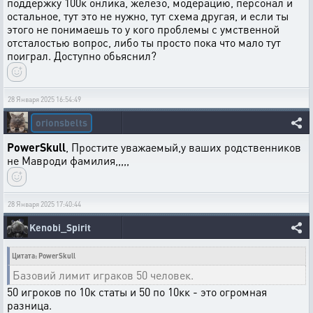
поддержку 100к онлика, железо, модерацию, персонал и
остальное, тут это не нужно, тут схема другая, и если ты
этого не понимаешь то у кого проблемы с умственной
отсталостью вопрос, либо ты просто пока что мало тут
поиграл. Доступно обьяснил?
28 Января 2025 16:54:49
orionsbelts
PowerSkull
, Простите уважаемый,у ваших родственников
не Мавроди фамилия,,,,,
28 Января 2025 17:40:44
Kenobi_Spirit
Цитата: PowerSkull
Базовий лимит играков 50 человек.
50 игроков по 10к статы и 50 по 10кк - это огромная
разница.