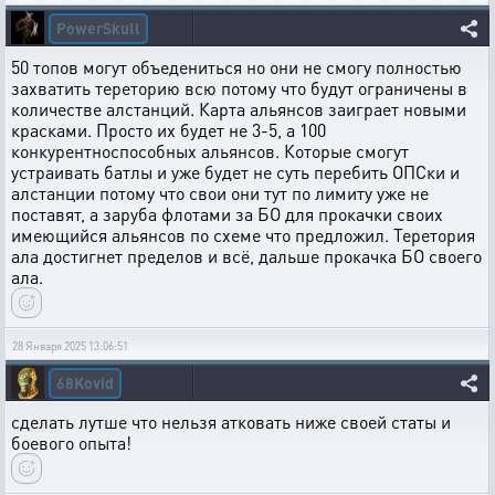
PowerSkull
50 топов могут объедениться но они не смогу полностью
захватить тереторию всю потому что будут ограничены в
количестве алстанций. Карта альянсов заиграет новыми
красками. Просто их будет не 3-5, а 100
конкурентноспособных альянсов. Которые смогут
устраивать батлы и уже будет не суть перебить ОПСки и
алстанции потому что свои они тут по лимиту уже не
поставят, а заруба флотами за БО для прокачки своих
имеющийся альянсов по схеме что предложил. Теретория
ала достигнет пределов и всё, дальше прокачка БО своего
ала.
28 Января 2025 13:06:51
68Kovid
сделать лутше что нельзя атковать ниже своей статы и
боевого опыта!