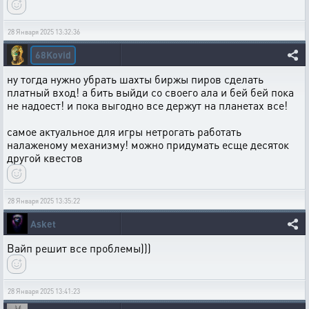
28 Января 2025 13:32:36
68Kovid
ну тогда нужно убрать шахты биржы пиров сделать
платный вход! а бить выйди со своего ала и бей бей пока
не надоест! и пока выгодно все держут на планетах все!
самое актуальное для игры нетрогать работать
налаженому механизму! можно придумать есще десяток
другой квестов
28 Января 2025 13:35:22
Asket
Вайп решит все проблемы)))
28 Января 2025 13:41:23