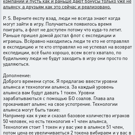
компании и пусть как и раньше дают бонусы только уже не
альянсу, а друзьям как это сейчас и реализовано.
P. S. Верните експу взад, люди не всегда знают когда
могут зайти в игру. Получаеться появилось время
поиграть, а флот не доступен потому что куда-то летит.
Раньше пришел домой достал флот с експедиции и
играешь. Всёравно находились люди те кто не отправлял
в експедицию и те кто отправлял но не успевал на возврат
експедиции, всё было хорошо, всем всего хватало, по
будильнику люди не будут заходить в игру они просто по
удаляються.
Дополнение:
Доброго времени суток. Я предлагаю ввести уровни
альянса и технологии альянса. За каждый уровень
альянса вам будут давать 1 токен. Уровни
зарабатываються с помощью БО соалов. Глава ала
прокачивает альянс на свое успотрение. Технологии
альянса могут быть такие:
Например как я уже и сказал базовое количество играков
50 человек, но есть технология +1 член альянса,
Технология стоит 1 токен и у вас уже в альянсе 51 член,
потом цена ее увеличиваеться 2 токена вибираем и у вас в