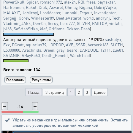
PowerSkull
,
Spicar
,
romson1972
,
alex24
,
RBI
,
freez
,
bayraktar
,
Harkonnen
,
Rakot
,
Diuk
,
Acvarel
,
Ohnjay
,
Kigana
,
DobrijVujko
,
MALAXIT
,
JaMirnyj
,
LootMaster
,
Lunnoki
,
Fegaut
,
Investigator
,
Sergejj_Gorev
,
Win4ester89
,
BeetleAstarot
,
world
,
andrynj
,
Tech
,
Vladimir_JAkk
,
Dem0n
,
Seruy
,
Lord777
,
SILVER
,
PAIITOP
,
vintalij
,
jvl68
,
SaSHshSHka
,
klaf
,
Oriflame
,
Doktor-Deah
)
Альтернативный вариант, удалить альянсы - 19 (20%:
sashulya
,
Exx
,
DCraft
,
aquarius79
,
LOPDOP
,
AVE_SSSR
,
berserk163
,
SLOTH
,
Lo000000
,
Arachnida
,
Green
,
gray_beard
,
DARDUDE
,
12111
,
zu681
,
SATANIK
,
ARayKo60
,
Death_Benefit
,
WatchToad
)
Всего голосов: 134.
Назад
3 страниц
1
2
3
Далее
-14
Убрать из механики игры альянсы или ограничить
,
Оставить
альянсы с усовершенствованной механикой