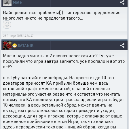
Mole
Вайп решит все проблемы))) - интересное предложение
много лет никто не предлогал такого...
28 Января 2025 14:34:47
😷
SATANIK
Мне в падло читать, в 2 словах перескажите? Тут уже
поскулили что игра завтра загнется, усе пропало и вот это
всё?
п.с. Губу закатайте нищеброды. На проекте где 10 топ
донатеров приносят КА прибыли больше чем весь
остальной крафт вместе взятый, с вашей степенью
материального участия разве что и остается что мечтать,
потому что КА вполне устроит рассклад если играть будет
10 человек, а весь остальной сброд может валить на
выход, вы просто масовка которая приходит и уходит,
декорации, для норм играков, которые оплачивают ваше
временное прибывание в этой Игре, так что вайпают
здесь переодически токо вас - ниший сброд, когда вы