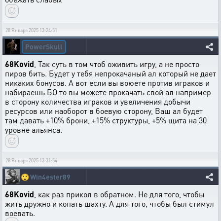
28 Января 2025 13:24:51
PowerSkull
68Kovid
, Так суть в том чтоб оживить игру, а не просто
пиров бить. Будет у тебя непрокачаный ал который не дает
никаких бонусов. А вот если вы воюете против играков и
набираешь БО то вы можете прокачать свой ал например
в сторону количества играков и увеличения добычи
ресурсов или наоборот в боевую сторону, Ваш ал будет
там давать +10% брони, +15% структуры, +5% щита на 30
уровне альянса.
28 Января 2025 13:31:54
😲
Win4ester89
68Kovid
, как раз прикол в обратном. Не для того, чтобы
жить дружно и копать шахту. А для того, чтобы был стимул
воевать.