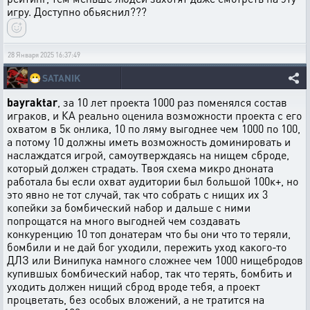
игру. Доступно обьяснил???
28 Января 2025 16:37:49
😷
SATANIK
bayraktar
, за 10 лет проекта 1000 раз поменялся состав
играков, и КА реально оценила возможности проекта с его
охватом в 5к онлика, 10 по ляму выгоднее чем 1000 по 100,
а потому 10 должны иметь возможность доминировать и
наслаждатся игрой, самоутверждаясь на нищем сброде,
который должен страдать. Твоя схема микро дноната
работала бы если охват аудитории был большой 100к+, но
это явно не тот случай, так что собрать с нищих их 3
копейки за бомбический набор и дальше с ними
попрощатся на много выгодней чем создавать
конкуренцию 10 топ донатерам что бы они что то теряли,
бомбили и не дай бог уходили, пережить уход какого-то
ДЛЗ или Винипука намного сложнее чем 1000 нищебродов
купившых бомбический набор, так что терять, бомбить и
уходить должен нищий сброд вроде тебя, а проект
процветать, без особых вложений, а не тратится на